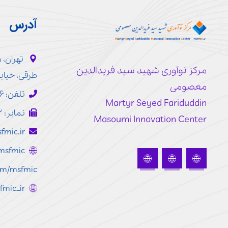
آدرس
تهران، 
مرکز نوآوری شهید سید فریدالدین
طرقی، خیابا
معصومی
تلفن: ۷۷۱۹۳۱۴۶ - ۰۲۱
Martyr Seyed Fariduddin
نمابر: ۷۷۲۴۸۱۰۳ - ۰۲۱
Masoumi Innovation Center
fmic.ir
r/msfmic
com/msfmic
sfmic_ir