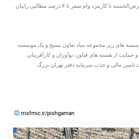
پذیرندگان بانک برای ارائه خدمات و محصولات در شبکه اعتباری بانک قرض الحسنه مهر ایران و نحوه دریافت تسهیلات قرض‌الحسنه با کارمزد وام صفر تا ۴ درصد مطالبی رابیان
سسه های زیر مجموعه بنیاد تعاون بسیج و یک موسسه
حمایت از هسته های فناور، نوآوران و کارآفرینان،
 تامین مالی و جذب سرمایه دفتر تهران بزرگ
msfmic.ir/pishgaman