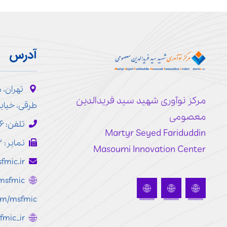
آدرس
تهران، 
مرکز نوآوری شهید سید فریدالدین
طرقی، خیابا
معصومی
تلفن: ۷۷۱۹۳۱۴۶ - ۰۲۱
Martyr Seyed Fariduddin
نمابر: ۷۷۲۴۸۱۰۳ - ۰۲۱
Masoumi Innovation Center
fmic.ir
r/msfmic
com/msfmic
sfmic_ir