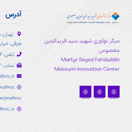
آدرس
تهران، 
مرکز نوآوری شهید سید فریدالدین
طرقی، خیابا
معصومی
تلفن: ۷۷۱۹۳۱۴۶ - ۰۲۱
Martyr Seyed Fariduddin
نمابر: ۷۷۲۴۸۱۰۳ - ۰۲۱
Masoumi Innovation Center
fmic.ir
r/msfmic
com/msfmic
sfmic_ir